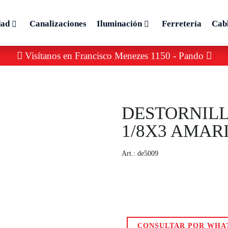
amontina 1/8x3 amarillo
dad
Canalizaciones
Iluminación
Ferretería
Cab
Visítanos en Francisco Menezes 1150 - Pando
DESTORNIL
1/8X3 AMAR
Art.:
de5009
CONSULTAR POR WHA