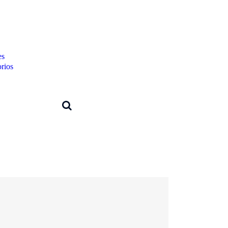
es
rios