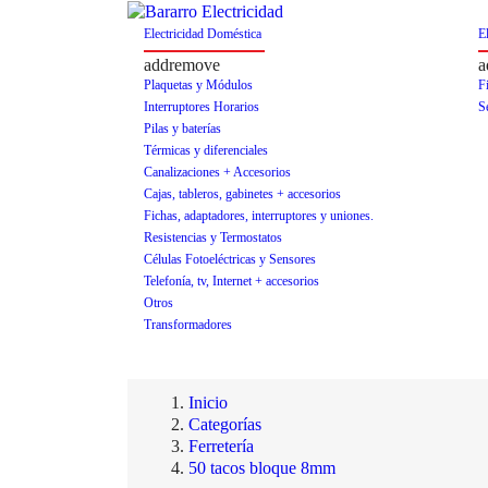
Electricidad Doméstica
El
add
remove
a
Plaquetas y Módulos
Fi
Interruptores Horarios
S
Pilas y baterías
Térmicas y diferenciales
Canalizaciones + Accesorios
Cajas, tableros, gabinetes + accesorios
Fichas, adaptadores, interruptores y uniones.
Resistencias y Termostatos
Células Fotoeléctricas y Sensores
Telefonía, tv, Internet + accesorios
Otros
Transformadores
Visítanos en Francisco Menezes 1150 - Pando
Inicio
Categorías
Ferretería
50 tacos bloque 8mm