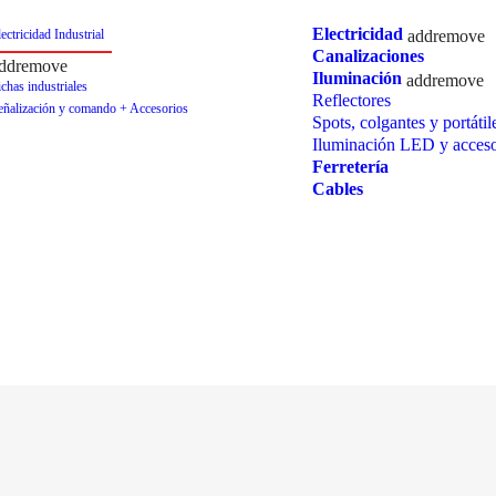
Electricidad
add
remove
ectricidad Industrial
Canalizaciones
dd
remove
Iluminación
add
remove
chas industriales
Reflectores
eñalización y comando + Accesorios
Spots, colgantes y portátil
Iluminación LED y acceso
Ferretería
Cables